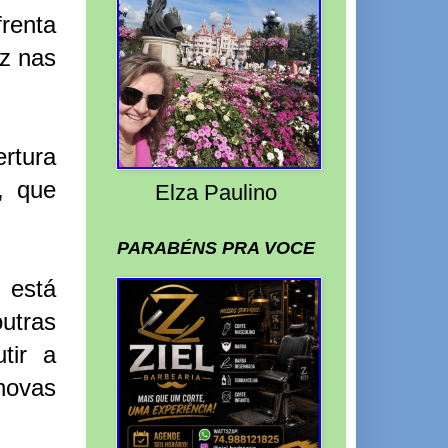
frenta
iz nas
rtura
, que
Elza Paulino
PARABÉNS PRA VOCE
 está
outras
tir a
 novas