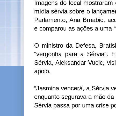
Imagens do local mostraram c
mídia sérvia sobre o lançame
Parlamento, Ana Brnabic, acu
e comparou as ações a uma “g
O ministro da Defesa, Bratis
“vergonha para a Sérvia”. 
Sérvia, Aleksandar Vucic, vi
apoio.
“Jasmina vencerá, a Sérvia v
enquanto segurava a mão da p
Sérvia passa por uma crise po