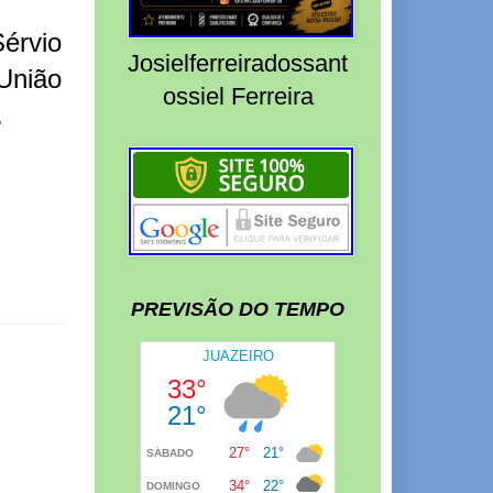
érvio
Josielferreiradossant
União
ossiel Ferreira
.
PREVISÃO DO TEMPO