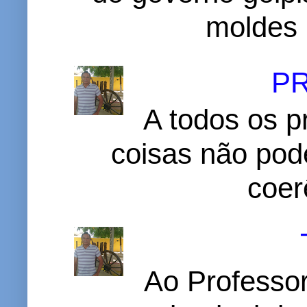
moldes 
P
A todos os p
coisas não pode
coer
Ao Professor