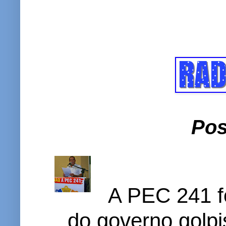
Pos
A PEC 241 f
do governo golpi