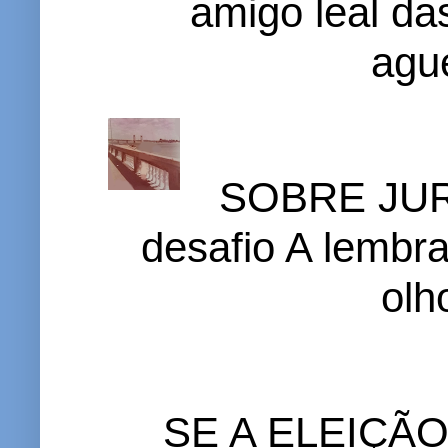
amigo leal das
ague
SOBRE JURI
desafio A lembr
olh
SE A ELEIÇÃ