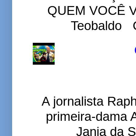
QUEM VOCÊ VO
Teobaldo C
A jornalista Rap
primeira-dama A
Janja da S