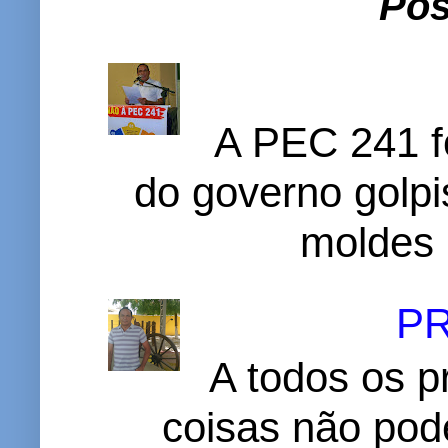
Pos
A PEC 241 f
do governo golpi
moldes 
P
A todos os p
coisas não pode