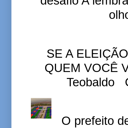
desafio A lembr
olh
SE A ELEIÇÃ
QUEM VOCÊ VO
Teobaldo C
O prefeito d