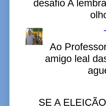
desafio A lembr
olh
Ao Professor
amigo leal das
ague
SE A ELEIÇÃ