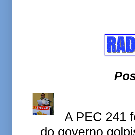
Pos
A PEC 241 f
do governo golpi