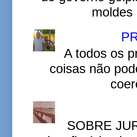
moldes 
P
A todos os p
coisas não pode
coer
SOBRE JURI