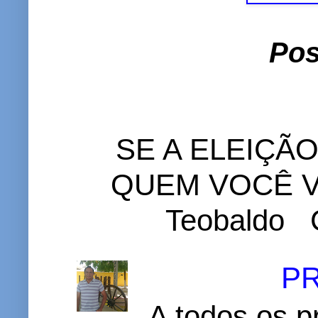
Pos
SE A ELEIÇÃ
QUEM VOCÊ VO
Teobaldo C
P
A todos os p