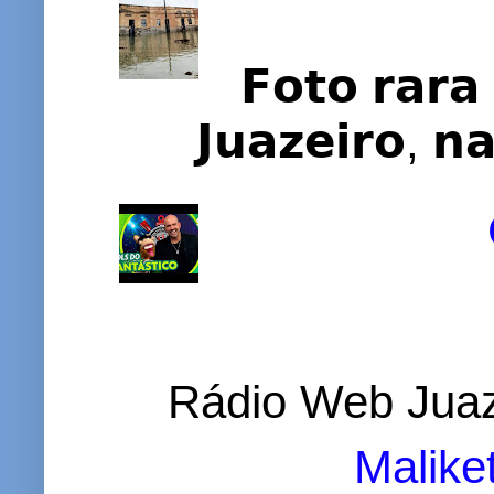
𝗙𝗼𝘁𝗼 𝗿𝗮𝗿𝗮 
𝗝𝘂𝗮𝘇𝗲𝗶𝗿𝗼, 𝗻
Rádio Web Juaz
Malike