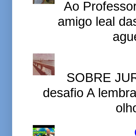
Ao Professor
amigo leal das
ague
SOBRE JURI
desafio A lembr
olh