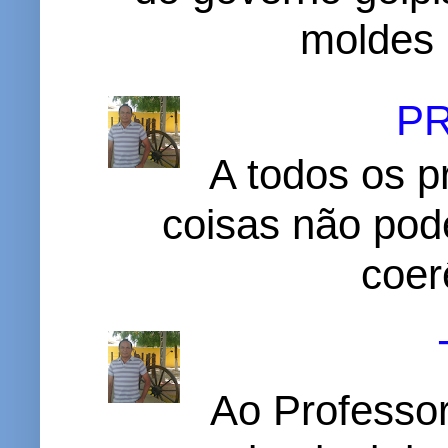
moldes 
P
A todos os p
coisas não pode
coer
Ao Professor