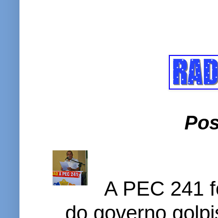
Pos
A PEC 241 f
do governo golpi