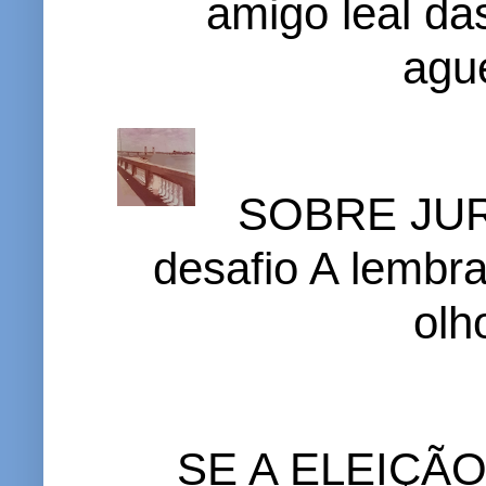
amigo leal das
ague
SOBRE JURI
desafio A lembr
olh
SE A ELEIÇÃ