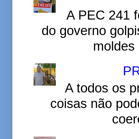
A PEC 241 f
do governo golpi
moldes 
P
A todos os p
coisas não pode
coer