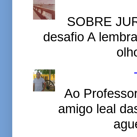
SOBRE JURI
desafio A lembr
olh
Ao Professor
amigo leal das
ague