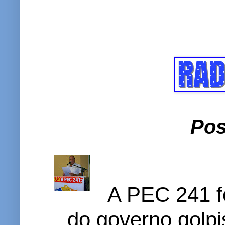
Pos
A PEC 241 f
do governo golpi