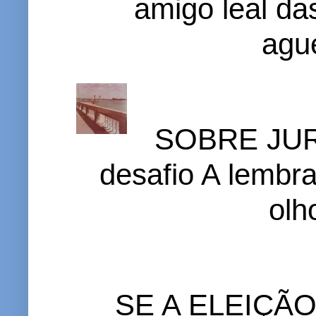
amigo leal das
ague
SOBRE JURI
desafio A lembr
olh
SE A ELEIÇÃ