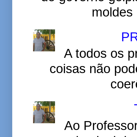
moldes 
P
A todos os p
coisas não pode
coer
Ao Professor