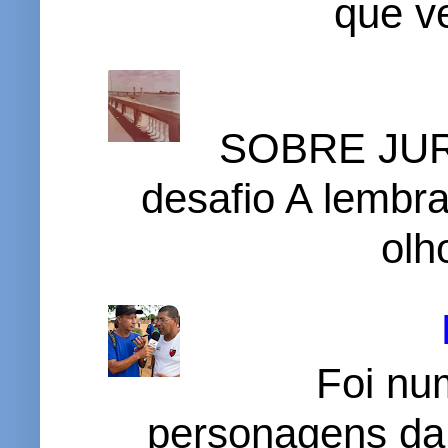
que v
SOBRE JURI
desafio A lembr
olh
Foi nu
personagens da