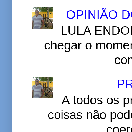
OPINIÃO 
LULA ENDOI
chegar o momen
com
P
A todos os p
coisas não pode
coer