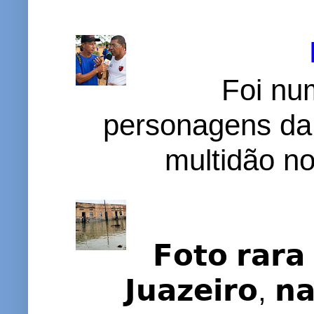
Foi nu
personagens da
multidão no 
𝗙𝗼𝘁𝗼 𝗿𝗮𝗿𝗮 
𝗝𝘂𝗮𝘇𝗲𝗶𝗿𝗼, 𝗻