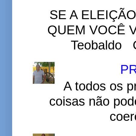
SE A ELEIÇÃ
QUEM VOCÊ VO
Teobaldo C
P
A todos os p
coisas não pode
coer