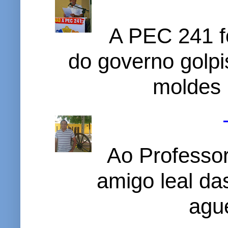
A PEC 241 f
do governo golpi
moldes 
Ao Professor
amigo leal das
ague