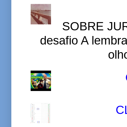
SOBRE JURI
desafio A lembr
olh
C