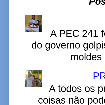
Pos
A PEC 241 f
do governo golpi
moldes 
P
A todos os p
coisas não pode