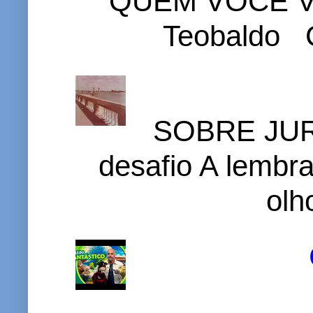
QUEM VOCÊ VO
Teobaldo C
SOBRE JURI
desafio A lembr
olh