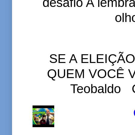
desafio A lembr
olh
SE A ELEIÇÃ
QUEM VOCÊ VO
Teobaldo C