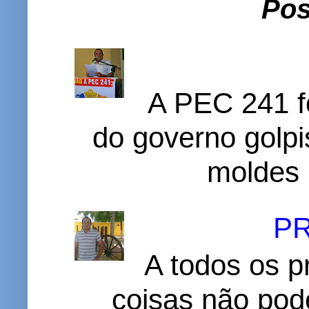
Pos
A PEC 241 f
do governo golpi
moldes 
P
A todos os p
coisas não pode