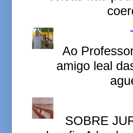
coer
Ao Professor
amigo leal das
ague
SOBRE JURI