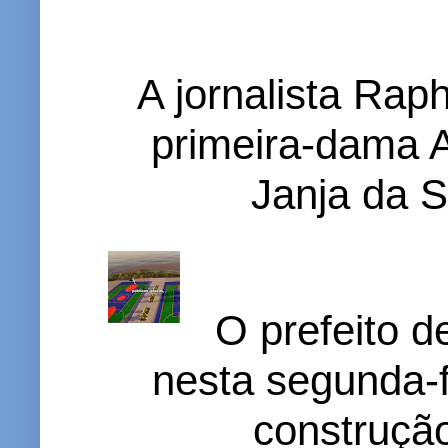
A jornalista Rap
primeira-dama A
Janja da S
O prefeito d
nesta segunda-f
construção