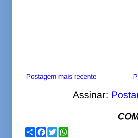
Postagem mais recente
P
Assinar:
Posta
COM
S
F
T
W
h
a
w
h