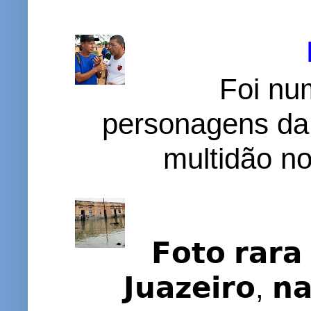
Foi nu
personagens da
multidão no 
𝗙𝗼𝘁𝗼 𝗿𝗮𝗿𝗮 
𝗝𝘂𝗮𝘇𝗲𝗶𝗿𝗼, 𝗻