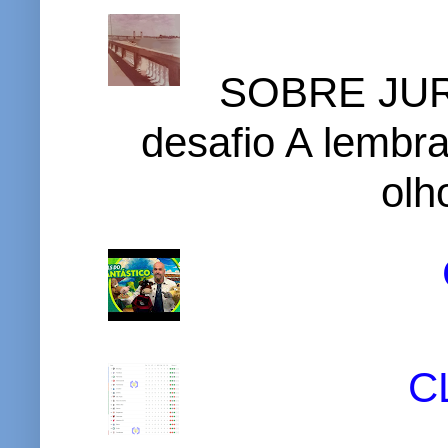
SOBRE JURI
desafio A lembr
olh
C