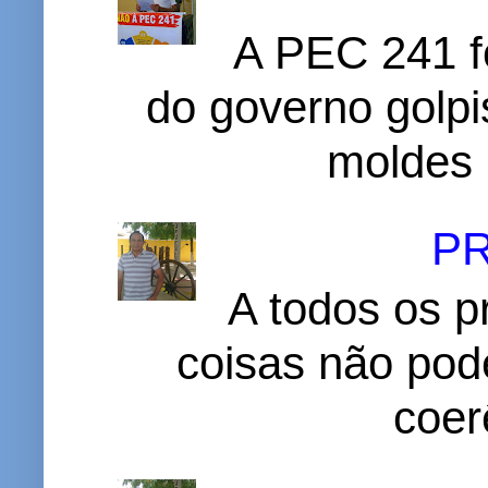
A PEC 241 f
do governo golpi
moldes 
P
A todos os p
coisas não pode
coer