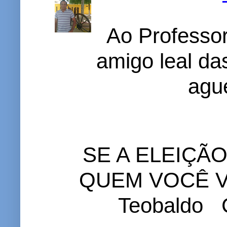
Ao Professor
amigo leal das
ague
SE A ELEIÇÃ
QUEM VOCÊ VO
Teobaldo C