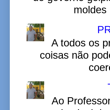
moldes 
P
A todos os p
coisas não pode
coer
Ao Professor