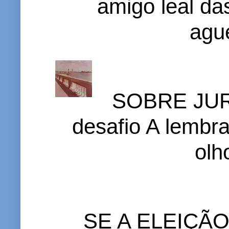
amigo leal das
ague
SOBRE JURI
desafio A lembr
olh
SE A ELEIÇÃ