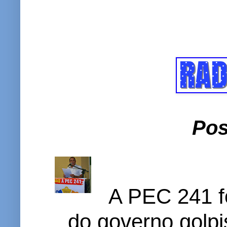
Pos
A PEC 241 f
do governo golpi