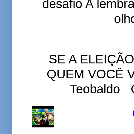
desafio A lembr
olh
SE A ELEIÇÃ
QUEM VOCÊ VO
Teobaldo C