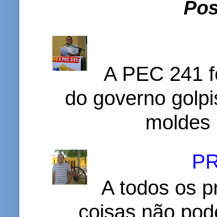
Pos
A PEC 241 f
do governo golpi
moldes 
P
A todos os p
coisas não pode