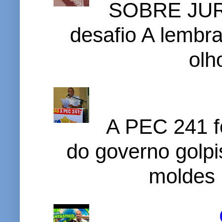
SOBRE JURI
desafio A lembr
olh
A PEC 241 f
do governo golpi
moldes 