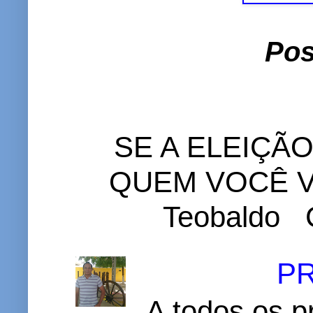
Pos
SE A ELEIÇÃ
QUEM VOCÊ VO
Teobaldo C
P
A todos os p