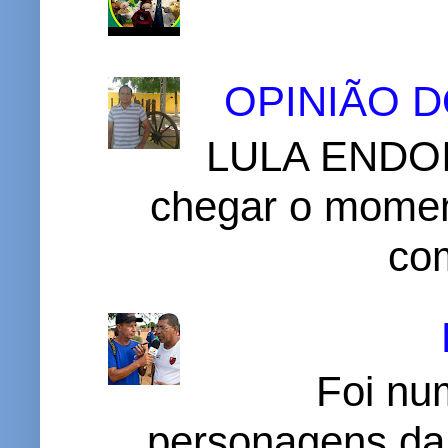
OPINIÃO 
LULA ENDOI
chegar o momen
com
Foi nu
personagens da