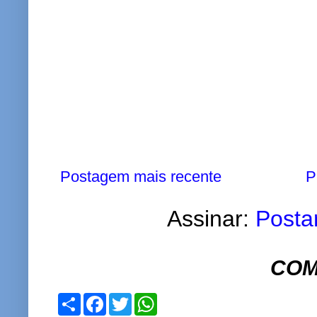
Postagem mais recente
P
Assinar:
Posta
COM
S
F
T
W
h
a
w
h